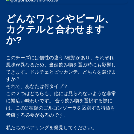
ドルチェ or ピッカン
どんなワインやビール、
テ？
カクテルと合わせます
か?
ゴルゴンゾーラ・ドルチェとピッカンテの主な違い
は、風味と味の濃さにあリます。ゴルゴンゾーラ・
ドルチェがマイルドなのに対し、ゴルゴンゾーラ・
このチーズには個性の違う2種類があり、それぞれ
ピッカンテはより濃厚でスパイシーな味わいです。
風味が異なるため、当然飲み物を選ぶ時にも影響し
どちらのゴルゴンゾーラも個性的な味わいを楽し
てきます。ドルチェとピッカンテ、どちらを選びま
め、好みに合わせていろいろなレシピに使用できま
すか？
す。
それで、あなたは何タイプ？
この２つはどちらも、他には見られないような非常
に幅広い味わいです。 合う飲み物を選択する際に
は、この2 種類のゴルゴンゾーラを区別する特徴を
考慮する必要があるのです。
私たちのペアリングを発見してください。