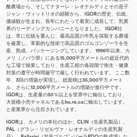
酪農場から、そしてナターレ・レオナルディとその息子
ジャン・ヴィットリオの経験から、IGORの歴史、伝統、
価値観が生まれ、長年にわたって着実に成長して、乳業
界のリーディングカンパニーとなりました。 IGOR社
は、常に伝統を重んじ、最高品質の牛乳を採取する農場
を厳選し、革新的な技術で高品質のゴルゴンゾーラを生
産、熟成、パッケージングしています。 1996年以来、カ
メリ（ノバラ県）にある15,000平方メートルの超近代的
な工場で操業しており、生産工程の各段階で衛生・健康
対策の遵守が時間厳守で厳しく行われています。 ここ数
年、3回の増築が実現し、総面積は35,000平方メート
ル、さらに12,000平方メートルの増築が進行中です。
IGORは、生産量の50％以上を世界中に輸出しており、
大規模小売チャネルであるho.re.caに輸出しています。
と産業界から注目されています。
IGORは、カメリの本社のほか、CLIN（生産乳製品）、
PAL（グラン・リゼルヴァ・レオナルディの生産乳製
品）、Ballarini（甘辛ゴルゴンゾーラPDOの熟成場）な