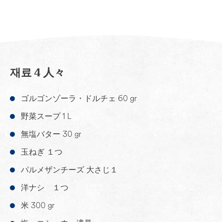
재료 4 人々
ゴルゴンゾーラ・ドルチェ 60 gr
野菜スープ 1 L
無塩バター 30 gr
玉ねぎ １つ
パルメザンチーズ 大さじ１
洋ナシ １つ
米 300 gr