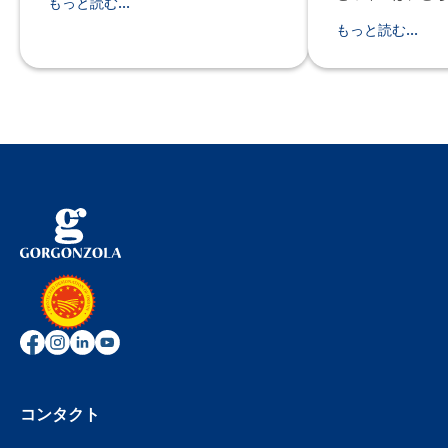
おくことができるので、ゲストを待
もっと読む...
ラDopとの相性
たせません。アンティパストにもデ
す。 おいしいゴルゴンゾーラDopの
もっと読む...
ザートにも最適。 この理想的なメニ
リゾットを作るに
ューの成功の鍵を握っているのは、
りも重要です。 クリーミーでありな
手に入りやすく、もれなくみんなの
がら、一粒一粒が
「わぁ〜！」がいただけるクリーミ
よい歯ごたえを残
ーなゴルゴンゾーラDopの味です。
指すなら、仕上げ
プリモは、サーモンのタ
Dopを加えてな
トゥーラ）際には
コンタクト