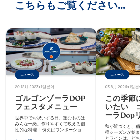
こちらもご覧ください...
ニュース
ニュース
20 12月 2023
•
1일본어
03 8月 2026
•
1일본
ゴルゴンゾーラDOP
この季節
フェスタメニュー
いたい 
ーラDop
世界中でお祝いする日、望むものは
みんな一緒。作りやすくて映える個
秋が近づくと、稲
性的な料理！ 例えばワンポーション
穫シーズンが始ま
グラス。事前に作ってお皿にのせて
とワインは、どち