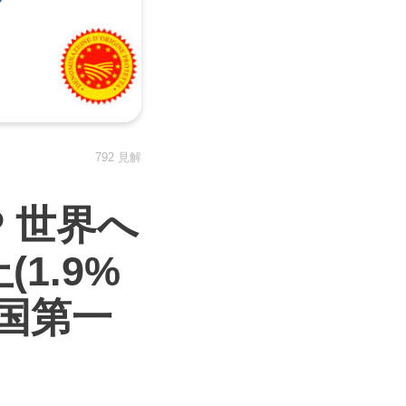
792 見解
P 世界へ
1.9%
入国第一