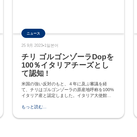
ニュース
25 9月 2023
•
1일본어
チリ ゴルゴンゾーラDopを
100％イタリアチーズとし
て認知 !
米国の強い反対のもと、４年に及ぶ審議を経
て、チリはゴルゴンゾーラの原産地呼称を100%
イタリア産と認定しました。イタリア大使館は
公式式典においてこの画期的な出来事を祝いま
もっと読む...
した。国立産業所有権研究所（Inapi）のロレー
ト・ブレスキー所長が、ゴルゴンゾーラチーズ
保護協会代理であるチリの弁護士（Villaseca
Abogados弁護士事務所）出席のもと、ヴァレリ
ア・ビアジョッティ駐チリ・イタリア大使