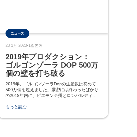
ニュース
23 1月 2020
•
1일본어
2019年プロダクション：
ゴルゴンゾーラ DOP 500万
個の壁を打ち破る
2019年、ゴルゴンゾーラDopの生産数は初めて
500万個を超えました。厳密には終わったばかり
の2019年内に、ピエモンテ州とロンバルディア
州にある約1,800の農場の協力を得、39の共同企
もっと読む...
業体が手を取り合い共同体制で5,025,785個を生
産しました。 消費売上高は約8億ユーロに相当
し、牛乳から作られるイタリアのブルーチーズ
であるゴルゴンゾーラDopが、その分野で最上位
であることが裏付けられ、