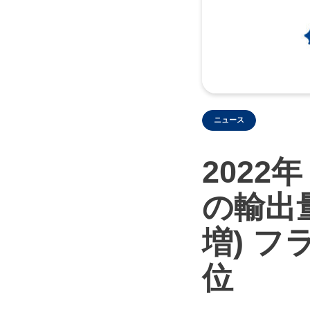
ニュース
2022
の輸出量
増) フ
位