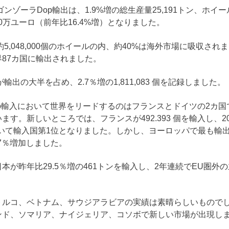
ンゾーラDop輸出は、1.9%増の総生産量25,191トン、ホイール数
00万ユーロ（前年比16.4%増）となりました。
約5,048,000個のホイールの内、約40%は海外市場に吸収さ
87カ国に輸出されました。
輸出の大半を占め、2.7％増の1,811,083 個を記録しました。
の輸入において世界をリードするのはフランスとドイツの2カ
ます。新しいところでは、フランスが492.393 個を輸入し、2
を抜いて輸入国第1位となりました。しかし、ヨーロッパで最も輸
.7％増加しました。
本が昨年比29.5％増の461トンを輸入し、2年連続でEU圏外
トルコ、ベトナム、サウジアラビアの実績は素晴らしいもので
ンド、ソマリア、ナイジェリア、コソボで新しい市場が出現し