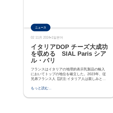
ニュース
02 11月 2024
•
1일본어
イタリアDOP チーズ大成功
を収める SIAL Paris シア
ル・パリ
フランスはイタリアの地理的表示乳製品の輸入
においてトップの地位を確立した。2023年、従
兄弟フランス人【訳注:イタリア人は親しみと皮
肉をこめてフランス人に対して「従兄弟」と呼
もっと読む...
ぶことがある】は、およそ4億7000万ユーロに相
当する 、4万トン以上ものDOP及びIGPチーズを
購入した。この量はイタリア乳製品全輸出量の
ほぼ50％を占める。 これらの数値は、今回パリ
で開催されたSIAL Paris